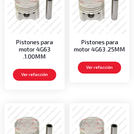
Cadenas de mástil
Medias lunas
Pernos
Poleas guías de cadenas
Poleas guías de mangueras
Pistones para
Pistones para
Motor
motor 4G63
motor 4G63 .25MM
Aros dentados
.1.00MM
Bielas
Ver refacción
Carteras de empaques, Kits de empaques
Ver refacción
Cigueñales
Empaques de cabeza
Medias lunas axiales
Metales de bancada
Metales de biela
Pistones
Turbos
Volante o Flywheel