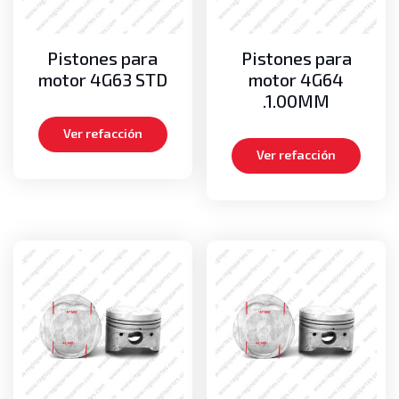
Bombas de Aceite
Transmisión
Bombas de transmisión
Pistones para
Pistones para
Discos y platos
motor 4G63 STD
motor 4G64
.1.00MM
Kits de empaques
Transmisiones completas
Ver refacción
Ver refacción