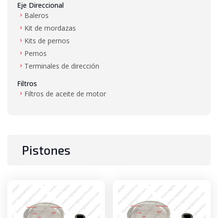
Eje Direccional
Baleros
Kit de mordazas
Kits de pernos
Pernos
Terminales de dirección
Filtros
Filtros de aceite de motor
Filtros de aire
Filtros de combustible
Filtros de hidráulico
Filtros de transmisión
Pistones
Gas LP
Mangueras de alta presión y baja presión
Mástil
Baleros de mástil
Bujes