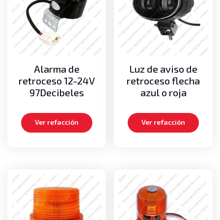
Cadenas de mástil
Medias lunas
Pernos
Poleas guías de cadenas
Poleas guías de mangueras
Alarma de
Luz de aviso de
Motor
retroceso 12-24V
retroceso flecha
Aros dentados
97Decibeles
azul o roja
Bielas
Carteras de empaques, Kits de empaques
Ver refacción
Ver refacción
Cigueñales
Empaques de cabeza
Medias lunas axiales
Metales de bancada
Metales de biela
Pistones
Turbos
Volante o Flywheel