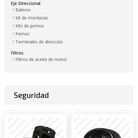
Eje Direccional
Baleros
Kit de mordazas
Kits de pernos
Pernos
Terminales de dirección
Filtros
Filtros de aceite de motor
Filtros de aire
Filtros de combustible
Filtros de hidráulico
Filtros de transmisión
Seguridad
Gas LP
Mangueras de alta presión y baja presión
Mástil
Baleros de mástil
Bujes