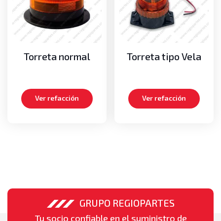
Seguridad
Alarmas de retroceso
Luces de retroceso
Torretas
Torreta normal
Torreta tipo Vela
Sistema de enfriamiento
Abanicos
Bombas de agua
Ver refacción
Ver refacción
Mangueras
Radiadores
Sistema Eléctrico
Alternadores
Bobinas de ignición
Juegos de cables de bujías
Motores de arranque (marchas)
Switch de encendido
GRUPO REGIOPARTES
Sistema Hidráulico
Tu socio confiable en el suministro de