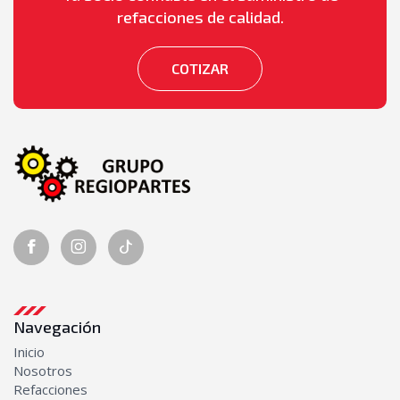
Bombas de Aceite
refacciones de calidad.
Transmisión
Bombas de transmisión
COTIZAR
Discos y platos
Kits de empaques
Transmisiones completas
Navegación
Inicio
Nosotros
Refacciones