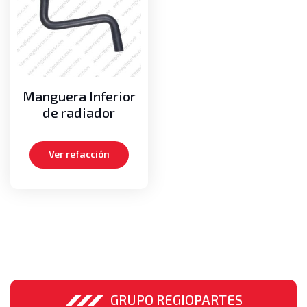
Cadenas de mástil
Medias lunas
Pernos
Poleas guías de cadenas
Poleas guías de mangueras
Manguera Inferior
Motor
de radiador
Aros dentados
Bielas
Ver refacción
Carteras de empaques, Kits de empaques
Cigueñales
Empaques de cabeza
Medias lunas axiales
Metales de bancada
Metales de biela
Pistones
Turbos
GRUPO REGIOPARTES
Volante o Flywheel