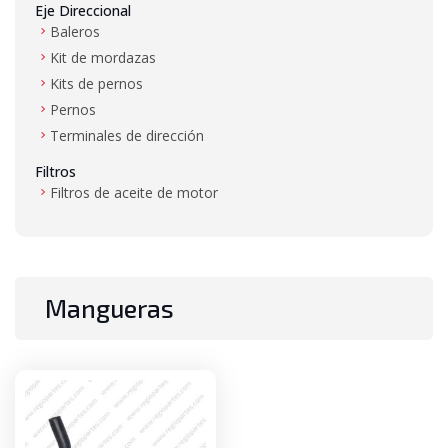
Eje Direccional
Baleros
Kit de mordazas
Kits de pernos
Pernos
Terminales de dirección
Filtros
Filtros de aceite de motor
Filtros de aire
Filtros de combustible
Filtros de hidráulico
Filtros de transmisión
Mangueras
Gas LP
Mangueras de alta presión y baja presión
Mástil
Baleros de mástil
Bujes