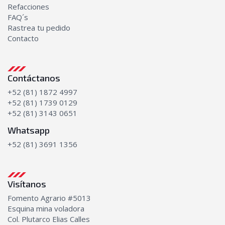
Bombas de Aceite
Refacciones
FAQ´s
Transmisión
Rastrea tu pedido
Bombas de transmisión
Contacto
Discos y platos
Kits de empaques
Transmisiones completas
Contáctanos
+52 (81) 1872 4997
+52 (81) 1739 0129
+52 (81) 3143 0651
Whatsapp
+52 (81) 3691 1356
Visítanos
Fomento Agrario #5013
Esquina mina voladora
Col. Plutarco Elias Calles