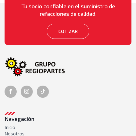
Tu socio confiable en el suministro de
Seguridad
refacciones de calidad.
Alarmas de retroceso
Luces de retroceso
Torretas
COTIZAR
Sistema de enfriamiento
Abanicos
Bombas de agua
Mangueras
Radiadores
Sistema Eléctrico
Alternadores
Bobinas de ignición
Juegos de cables de bujías
Motores de arranque (marchas)
Navegación
Switch de encendido
Inicio
Sistema Hidráulico
Nosotros