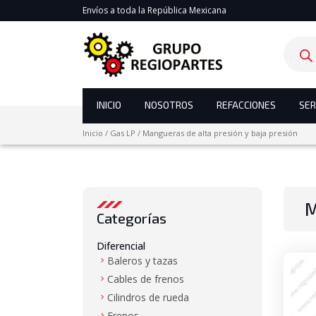
Envíos a toda la República Mexicana
Product
search
INICIO
NOSOTROS
REFACCIONES
SER
Inicio
/
Gas LP
/
Mangueras de alta presión y baja presión
M
Categorías
Diferencial
Baleros y tazas
Cables de frenos
Cilindros de rueda
Frenos