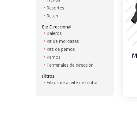
Resortes
Reten
Eje Direccional
Baleros
Kit de mordazas
Kits de pernos
M
Pernos
Terminales de dirección
Filtros
Filtros de aceite de motor
Filtros de aire
Filtros de combustible
Filtros de hidráulico
Filtros de transmisión
Gas LP
Mangueras de alta presión y