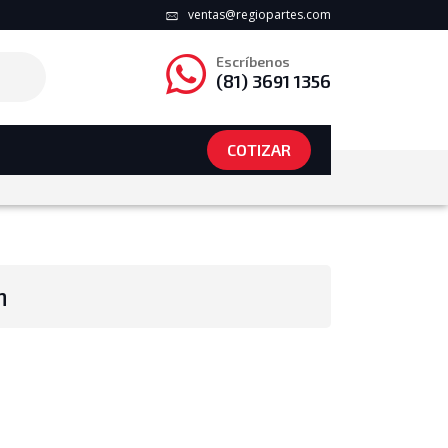
ventas@regiopartes.com
Escríbenos
(81) 3691 1356
COTIZAR
n