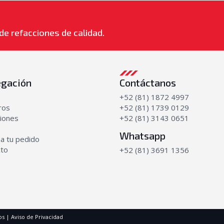
de refacciones de calidad.
gación
Contáctanos
+52 (81) 1872 4997
ros
+52 (81) 1739 0129
iones
+52 (81) 3143 0651
Whatsapp
a tu pedido
cto
+52 (81) 3691 1356
os |
Aviso de Privacidad