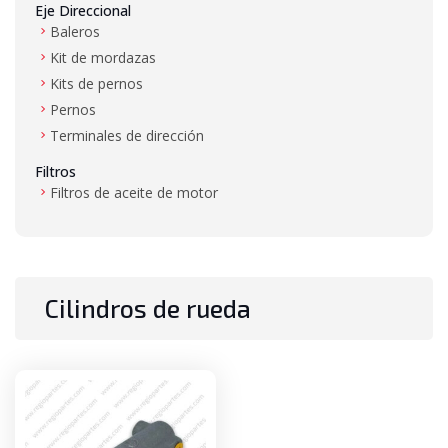
Eje Direccional
Baleros
Kit de mordazas
Kits de pernos
Pernos
Terminales de dirección
Filtros
Filtros de aceite de motor
Filtros de aire
Filtros de combustible
Filtros de hidráulico
Filtros de transmisión
Cilindros de rueda
Gas LP
Mangueras de alta presión y baja presión
Mástil
Baleros de mástil
Bujes