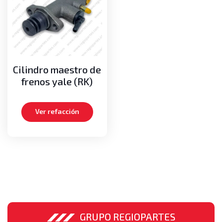
Cadenas de mástil
Medias lunas
Pernos
Poleas guías de cadenas
Poleas guías de mangueras
Cilindro maestro de
Motor
frenos yale (RK)
Aros dentados
Bielas
Ver refacción
Carteras de empaques, Kits de empaques
Cigueñales
Empaques de cabeza
Medias lunas axiales
Metales de bancada
Metales de biela
Pistones
Turbos
GRUPO REGIOPARTES
Volante o Flywheel