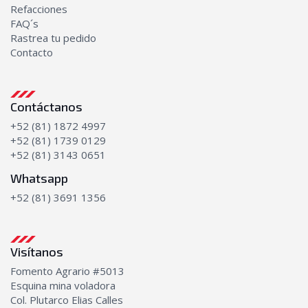
Bombas de Aceite
Refacciones
FAQ´s
Transmisión
Rastrea tu pedido
Bombas de transmisión
Contacto
Discos y platos
Kits de empaques
Transmisiones completas
Contáctanos
+52 (81) 1872 4997
+52 (81) 1739 0129
+52 (81) 3143 0651
Whatsapp
+52 (81) 3691 1356
Visítanos
Fomento Agrario #5013
Esquina mina voladora
Col. Plutarco Elias Calles