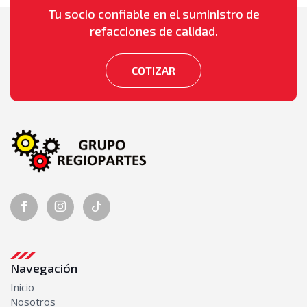
Tu socio confiable en el suministro de
Seguridad
refacciones de calidad.
Alarmas de retroceso
Luces de retroceso
Torretas
COTIZAR
Sistema de enfriamiento
Abanicos
Bombas de agua
Mangueras
Radiadores
Sistema Eléctrico
Alternadores
Bobinas de ignición
Juegos de cables de bujías
Motores de arranque (marchas)
Navegación
Switch de encendido
Inicio
Sistema Hidráulico
Nosotros