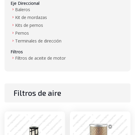
Eje Direccional
Baleros
Kit de mordazas
Kits de pernos
Pernos
Terminales de dirección
Filtros
Filtros de aceite de motor
Filtros de aire
Filtros de combustible
Filtros de hidráulico
Filtros de transmisión
Filtros de aire
Gas LP
Mangueras de alta presión y baja presión
Mástil
Baleros de mástil
Bujes