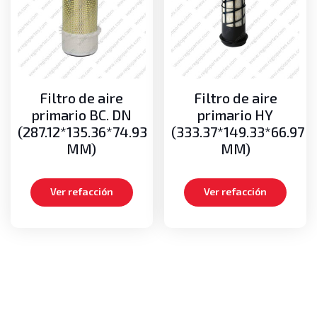
Seguridad
Alarmas de retroceso
Luces de retroceso
Torretas
Sistema de enfriamiento
Filtro de aire
Filtro de aire
Abanicos
primario BC. DN
primario HY
Bombas de agua
(287.12*135.36*74.93
(333.37*149.33*66.97
Mangueras
MM)
MM)
Radiadores
Sistema Eléctrico
Ver refacción
Ver refacción
Alternadores
Bobinas de ignición
Juegos de cables de bujías
Motores de arranque (marchas)
Switch de encendido
Sistema Hidráulico