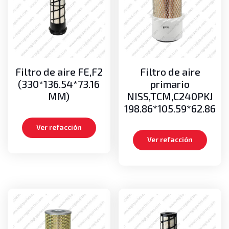
Cadenas de mástil
Medias lunas
Pernos
Poleas guías de cadenas
Poleas guías de mangueras
Filtro de aire FE,F2
Filtro de aire
Motor
(330*136.54*73.16
primario
Aros dentados
MM)
NISS,TCM,C240PKJ
Bielas
198.86*105.59*62.86
Carteras de empaques, Kits de empaques
Ver refacción
Cigueñales
Ver refacción
Empaques de cabeza
Medias lunas axiales
Metales de bancada
Metales de biela
Pistones
Turbos
Volante o Flywheel