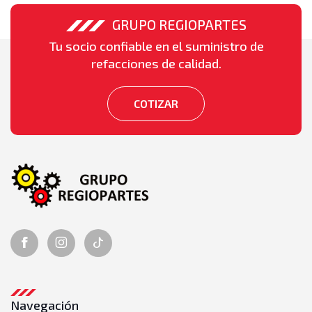
Bombas de Aceite
GRUPO REGIOPARTES
Transmisión
Bombas de transmisión
Tu socio confiable en el suministro de
Discos y platos
refacciones de calidad.
Kits de empaques
Transmisiones completas
COTIZAR
Navegación