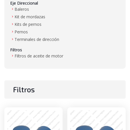
Eje Direccional
Baleros
Kit de mordazas
Kits de pernos
Pernos
Terminales de dirección
Filtros
Filtros de aceite de motor
Filtros de aire
Filtros de combustible
Filtros de hidráulico
Filtros de transmisión
Filtros
Gas LP
Mangueras de alta presión y baja presión
Mástil
Baleros de mástil
Bujes