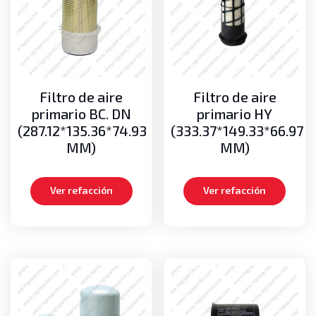
Bombas de Aceite
Transmisión
Bombas de transmisión
Discos y platos
Kits de empaques
Filtro de aire
Filtro de aire
Transmisiones completas
primario BC. DN
primario HY
(287.12*135.36*74.93
(333.37*149.33*66.97
MM)
MM)
Ver refacción
Ver refacción