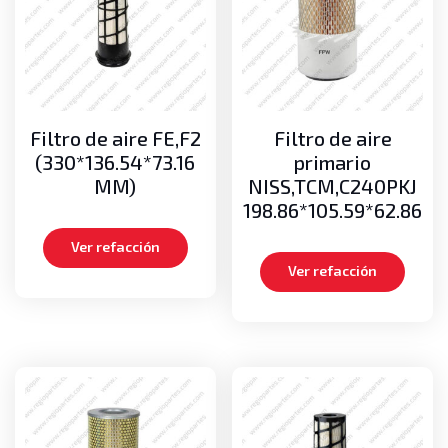
Seguridad
Alarmas de retroceso
Luces de retroceso
Torretas
Sistema de enfriamiento
Filtro de aire FE,F2
Filtro de aire
Abanicos
(330*136.54*73.16
primario
Bombas de agua
MM)
NISS,TCM,C240PKJ
Mangueras
198.86*105.59*62.86
Radiadores
Ver refacción
Sistema Eléctrico
Ver refacción
Alternadores
Bobinas de ignición
Juegos de cables de bujías
Motores de arranque (marchas)
Switch de encendido
Sistema Hidráulico