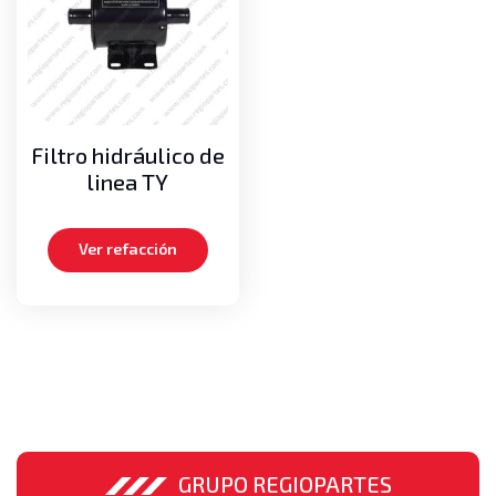
Cadenas de mástil
Medias lunas
Pernos
Poleas guías de cadenas
Poleas guías de mangueras
Filtro hidráulico de
Motor
linea TY
Aros dentados
Bielas
Ver refacción
Carteras de empaques, Kits de empaques
Cigueñales
Empaques de cabeza
Medias lunas axiales
Metales de bancada
Metales de biela
Pistones
Turbos
GRUPO REGIOPARTES
Volante o Flywheel