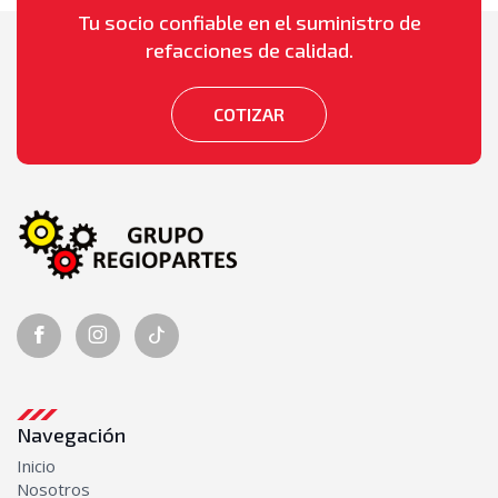
Tu socio confiable en el suministro de
Seguridad
refacciones de calidad.
Alarmas de retroceso
Luces de retroceso
Torretas
COTIZAR
Sistema de enfriamiento
Abanicos
Bombas de agua
Mangueras
Radiadores
Sistema Eléctrico
Alternadores
Bobinas de ignición
Juegos de cables de bujías
Motores de arranque (marchas)
Navegación
Switch de encendido
Inicio
Sistema Hidráulico
Nosotros