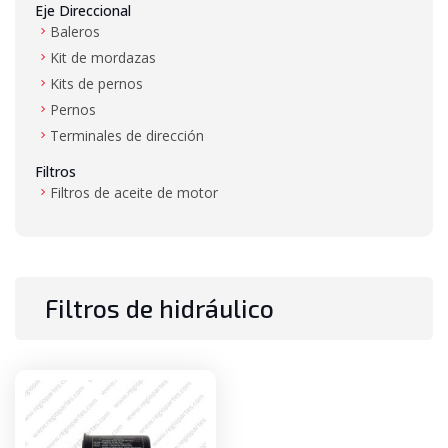
Eje Direccional
Baleros
Kit de mordazas
Kits de pernos
Pernos
Terminales de dirección
Filtros
Filtros de aceite de motor
Filtros de aire
Filtros de combustible
Filtros de hidráulico
Filtros de transmisión
Filtros de hidráulico
Gas LP
Mangueras de alta presión y baja presión
Mástil
Baleros de mástil
Bujes