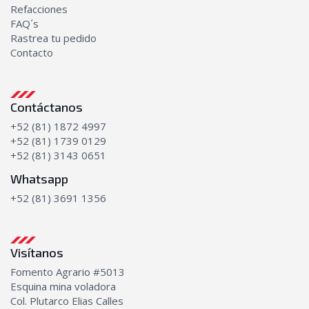
Bombas de Aceite
Refacciones
FAQ´s
Transmisión
Rastrea tu pedido
Bombas de transmisión
Contacto
Discos y platos
Kits de empaques
Transmisiones completas
Contáctanos
+52 (81) 1872 4997
+52 (81) 1739 0129
+52 (81) 3143 0651
Whatsapp
+52 (81) 3691 1356
Visítanos
Fomento Agrario #5013
Esquina mina voladora
Col. Plutarco Elias Calles