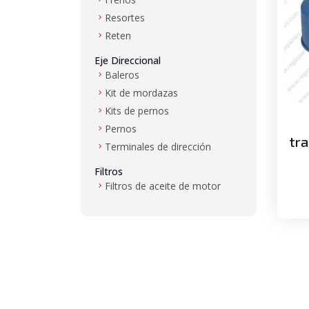
Resortes
Reten
Eje Direccional
Baleros
Kit de mordazas
Kits de pernos
Pernos
tr
Terminales de dirección
Filtros
Filtros de aceite de motor
Filtros de aire
Filtros de combustible
Filtros de hidráulico
Filtros de transmisión
Gas LP
Mangueras de alta presión y