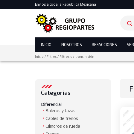
Envíos a toda la República Mexicana
Product
search
INICIO
NOSOTROS
REFACCIONES
SER
Inicio
/
Filtros
/
Filtros de transmisión
F
Categorías
Diferencial
Baleros y tazas
Cables de frenos
Cilindros de rueda
Frenos