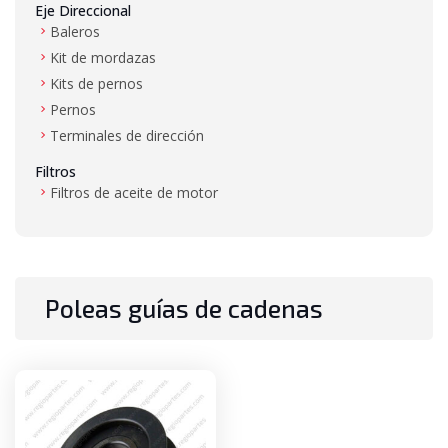
Eje Direccional
Baleros
Kit de mordazas
Kits de pernos
Pernos
Terminales de dirección
Filtros
Filtros de aceite de motor
Filtros de aire
Filtros de combustible
Filtros de hidráulico
Filtros de transmisión
Poleas guías de cadenas
Gas LP
Mangueras de alta presión y baja presión
Mástil
Baleros de mástil
Bujes