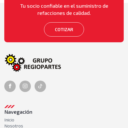
Tu socio confiable en el suministro de
Seguridad
refacciones de calidad.
Alarmas de retroceso
Luces de retroceso
Torretas
COTIZAR
Sistema de enfriamiento
Abanicos
Bombas de agua
Mangueras
Radiadores
Sistema Eléctrico
Alternadores
Bobinas de ignición
Juegos de cables de bujías
Motores de arranque (marchas)
Navegación
Switch de encendido
Inicio
Sistema Hidráulico
Nosotros