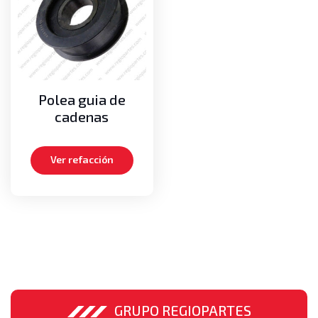
Cadenas de mástil
Medias lunas
Pernos
Poleas guías de cadenas
Poleas guías de mangueras
Polea guia de
Motor
cadenas
Aros dentados
Bielas
Ver refacción
Carteras de empaques, Kits de empaques
Cigueñales
Empaques de cabeza
Medias lunas axiales
Metales de bancada
Metales de biela
Pistones
Turbos
GRUPO REGIOPARTES
Volante o Flywheel