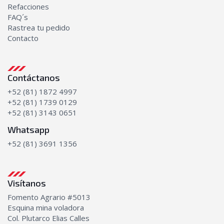
Bombas de Aceite
Refacciones
FAQ´s
Transmisión
Rastrea tu pedido
Bombas de transmisión
Contacto
Discos y platos
Kits de empaques
Transmisiones completas
Contáctanos
+52 (81) 1872 4997
+52 (81) 1739 0129
+52 (81) 3143 0651
Whatsapp
+52 (81) 3691 1356
Visítanos
Fomento Agrario #5013
Esquina mina voladora
Col. Plutarco Elias Calles