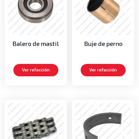
Cadenas de mástil
Medias lunas
Pernos
Poleas guías de cadenas
Poleas guías de mangueras
Balero de mastil
Buje de perno
Motor
Aros dentados
Bielas
Ver refacción
Ver refacción
Carteras de empaques, Kits de empaques
Cigueñales
Empaques de cabeza
Medias lunas axiales
Metales de bancada
Metales de biela
Pistones
Turbos
Volante o Flywheel