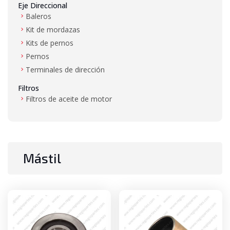
Eje Direccional
Baleros
Kit de mordazas
Kits de pernos
Pernos
Terminales de dirección
Filtros
Filtros de aceite de motor
Filtros de aire
Filtros de combustible
Filtros de hidráulico
Filtros de transmisión
Mástil
Gas LP
Mangueras de alta presión y baja presión
Mástil
Baleros de mástil
Bujes