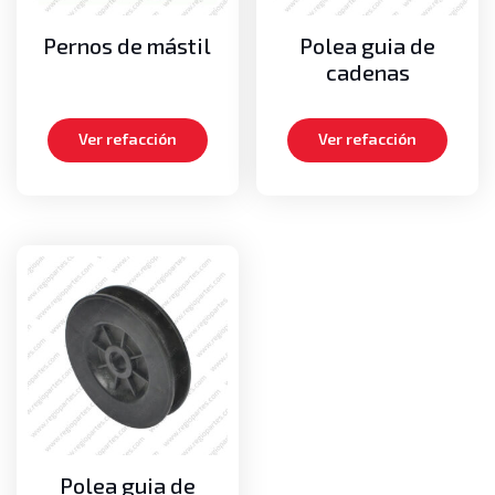
Bombas de Aceite
Transmisión
Pernos de mástil
Polea guia de
Bombas de transmisión
cadenas
Discos y platos
Kits de empaques
Ver refacción
Ver refacción
Transmisiones completas
Polea guia de