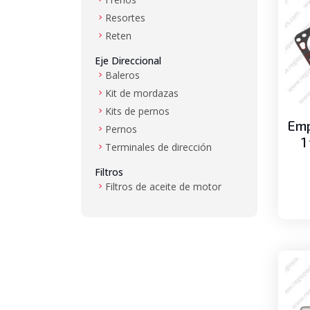
Resortes
Reten
Eje Direccional
Baleros
Kit de mordazas
Kits de pernos
Emp
Pernos
1
Terminales de dirección
Filtros
Filtros de aceite de motor
Filtros de aire
Filtros de combustible
Filtros de hidráulico
Filtros de transmisión
Gas LP
Mangueras de alta presión y