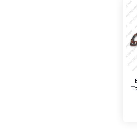
Juegos de cables de bujías
Motores de arranque (marchas)
Switch de encendido
Sistema Hidráulico
Bombas de Aceite
Transmisión
Bombas de transmisión
Discos y platos
Kits de empaques
Transmisiones completas
To