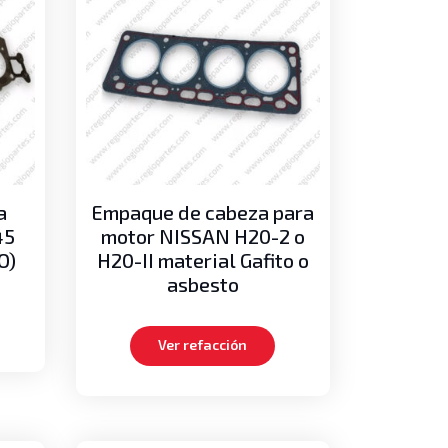
a
Empaque de cabeza para
45
motor NISSAN H20-2 o
O)
H20-II material Gafito o
asbesto
Ver refacción