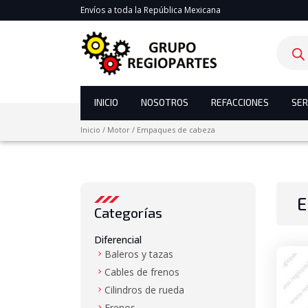
Envíos a toda la República Mexicana
Product
search
INICIO
NOSOTROS
REFACCIONES
SER
Inicio
/
Motor
/
Empaques de cabeza
E
Categorías
Diferencial
Baleros y tazas
Cables de frenos
Cilindros de rueda
Frenos