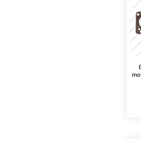
Metales de bancada
Metales de biela
Pistones
Turbos
Volante o Flywheel
Seguridad
Alarmas de retroceso
Luces de retroceso
Torretas
mot
Sistema de enfriamiento
Abanicos
Bombas de agua
Mangueras
Radiadores
Sistema Eléctrico
Alternadores
Bobinas de ignición