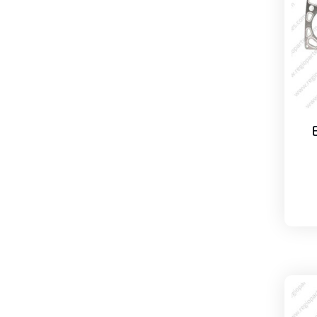
baja presión
Mástil
Baleros de mástil
Bujes
Cadenas de mástil
Medias lunas
Pernos
Poleas guías de cadenas
Poleas guías de mangueras
Motor
Aros dentados
Bielas
Carteras de empaques, Kits de
empaques
Cigueñales
Empaques de cabeza
Medias lunas axiales