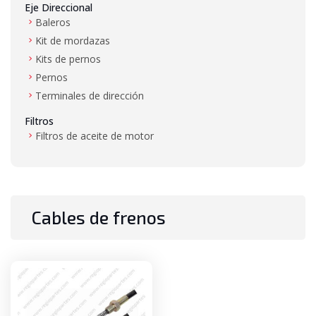
Eje Direccional
Baleros
Kit de mordazas
Kits de pernos
Pernos
Terminales de dirección
Filtros
Filtros de aceite de motor
Filtros de aire
Filtros de combustible
Filtros de hidráulico
Filtros de transmisión
Cables de frenos
Gas LP
Mangueras de alta presión y baja presión
Mástil
Baleros de mástil
Bujes