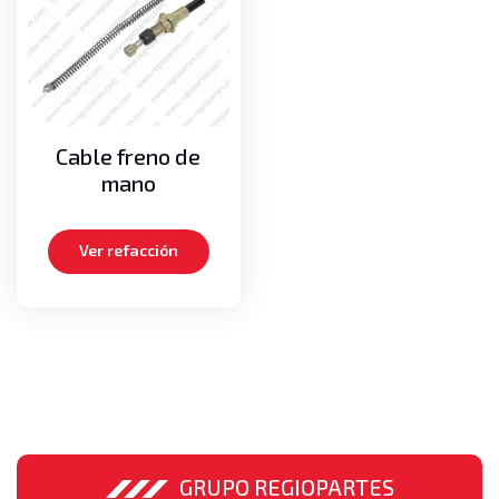
Cadenas de mástil
Medias lunas
Pernos
Poleas guías de cadenas
Poleas guías de mangueras
Cable freno de
Motor
mano
Aros dentados
Bielas
Ver refacción
Carteras de empaques, Kits de empaques
Cigueñales
Empaques de cabeza
Medias lunas axiales
Metales de bancada
Metales de biela
Pistones
Turbos
GRUPO REGIOPARTES
Volante o Flywheel