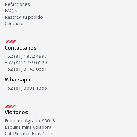
Bombas de Aceite
Refacciones
FAQ´s
Transmisión
Rastrea tu pedido
Bombas de transmisión
Contacto
Discos y platos
Kits de empaques
Transmisiones completas
Contáctanos
+52 (81) 1872 4997
+52 (81) 1739 0129
+52 (81) 3143 0651
Whatsapp
+52 (81) 3691 1356
Visítanos
Fomento Agrario #5013
Esquina mina voladora
Col. Plutarco Elias Calles