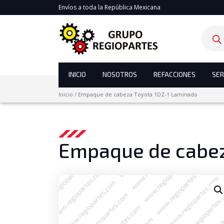
Envíos a toda la República Mexicana
Product
search
INICIO
NOSOTROS
REFACCIONES
SER
Inicio
/
Empaque de cabeza Toyota 1DZ-1 Laminado
Empaque de cabez