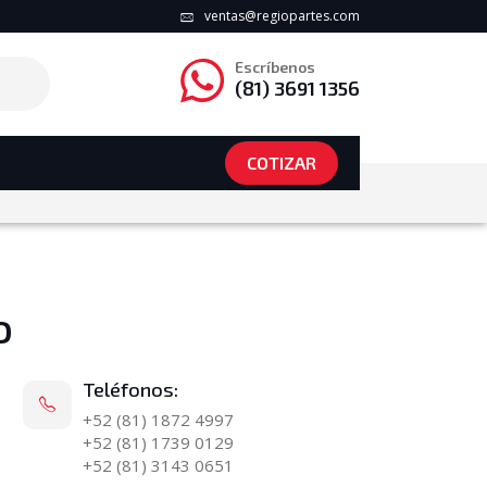
ventas@regiopartes.com
Escríbenos
(81) 3691 1356
COTIZAR
o
Teléfonos:
+52 (81) 1872 4997
+52 (81) 1739 0129
+52 (81) 3143 0651