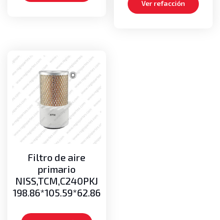
Ver refacción
Filtro de aire
primario
NISS,TCM,C240PKJ
198.86*105.59*62.86