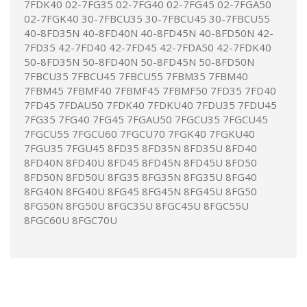
7FDK40 02-7FG35 02-7FG40 02-7FG45 02-7FGA50
02-7FGK40 30-7FBCU35 30-7FBCU45 30-7FBCU55
40-8FD35N 40-8FD40N 40-8FD45N 40-8FD50N 42-
7FD35 42-7FD40 42-7FD45 42-7FDA50 42-7FDK40
50-8FD35N 50-8FD40N 50-8FD45N 50-8FD50N
7FBCU35 7FBCU45 7FBCU55 7FBM35 7FBM40
7FBM45 7FBMF40 7FBMF45 7FBMF50 7FD35 7FD40
7FD45 7FDAU50 7FDK40 7FDKU40 7FDU35 7FDU45
7FG35 7FG40 7FG45 7FGAU50 7FGCU35 7FGCU45
7FGCU55 7FGCU60 7FGCU70 7FGK40 7FGKU40
7FGU35 7FGU45 8FD35 8FD35N 8FD35U 8FD40
8FD40N 8FD40U 8FD45 8FD45N 8FD45U 8FD50
8FD50N 8FD50U 8FG35 8FG35N 8FG35U 8FG40
8FG40N 8FG40U 8FG45 8FG45N 8FG45U 8FG50
8FG50N 8FG50U 8FGC35U 8FGC45U 8FGC55U
8FGC60U 8FGC70U