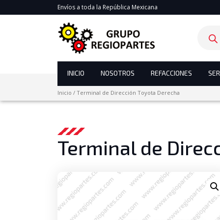
Envíos a toda la República Mexicana
Product
search
INICIO
NOSOTROS
REFACCIONES
SER
Inicio
/
Terminal de Dirección Toyota Derecha
Terminal de Direc