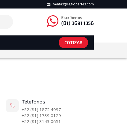
ventas@regiopartes.com
Escríbenos
(81) 3691 1356
COTIZAR
Teléfonos:
+52 (81) 1872 4997
+52 (81) 1739 0129
+52 (81) 3143 0651