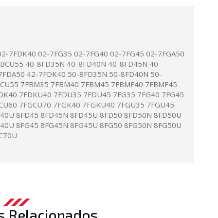
02-7FDK40 02-7FG35 02-7FG40 02-7FG45 02-7FGA50
FBCU55 40-8FD35N 40-8FD40N 40-8FD45N 40-
7FDA50 42-7FDK40 50-8FD35N 50-8FD40N 50-
BCU55 7FBM35 7FBM40 7FBM45 7FBMF40 7FBMF45
DK40 7FDKU40 7FDU35 7FDU45 7FG35 7FG40 7FG45
CU60 7FGCU70 7FGK40 7FGKU40 7FGU35 7FGU45
D40U 8FD45 8FD45N 8FD45U 8FD50 8FD50N 8FD50U
G40U 8FG45 8FG45N 8FG45U 8FG50 8FG50N 8FG50U
C70U
s Relacionados