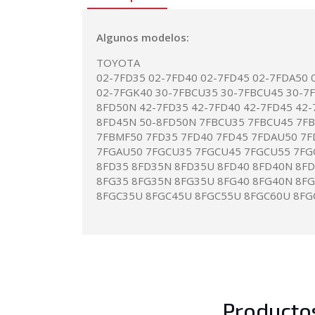
Algunos modelos:
TOYOTA
02-7FD35 02-7FD40 02-7FD45 02-7FDA50 
02-7FGK40 30-7FBCU35 30-7FBCU45 30-7
8FD50N 42-7FD35 42-7FD40 42-7FD45 42-
8FD45N 50-8FD50N 7FBCU35 7FBCU45 7F
7FBMF50 7FD35 7FD40 7FD45 7FDAU50 7F
7FGAU50 7FGCU35 7FGCU45 7FGCU55 7FG
8FD35 8FD35N 8FD35U 8FD40 8FD40N 8F
8FG35 8FG35N 8FG35U 8FG40 8FG40N 8F
8FGC35U 8FGC45U 8FGC55U 8FGC60U 8FG
Producto