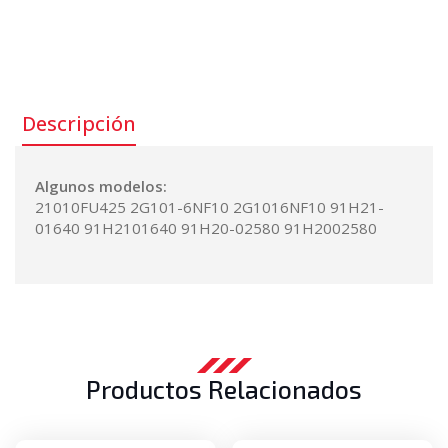
Número de parte:
21010-FU425
Descripción
Algunos modelos:
21010FU425 2G101-6NF10 2G1016NF10 91H21-
01640 91H2101640 91H20-02580 91H2002580
Productos Relacionados