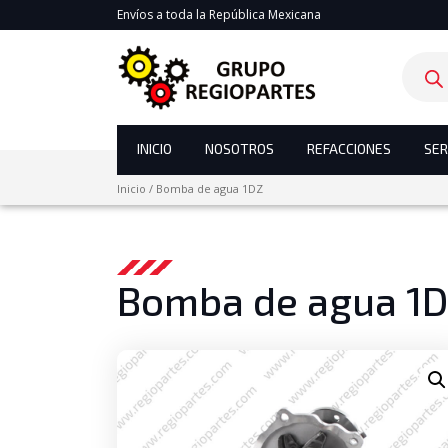
Envíos a toda la República Mexicana
Product
search
INICIO
NOSOTROS
REFACCIONES
SER
Inicio
/
Bomba de agua 1DZ
Bomba de agua 1