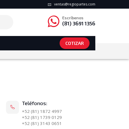
ventas@regiopartes.com
Escríbenos
(81) 3691 1356
COTIZAR
Teléfonos:
+52 (81) 1872 4997
+52 (81) 1739 0129
+52 (81) 3143 0651