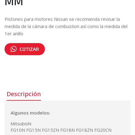
MM
Pistones para motores Nissan se recomienda revisar la
medida de la cámara de combustion así como la medida del
1er anillo
COTIZAR
Número de parte:
A-ED03-131C-0012B
Descripción
Algunos modelos:
Mitsubishi
FG10N FG15N FG15ZN FG18N FG18ZN FG20CN