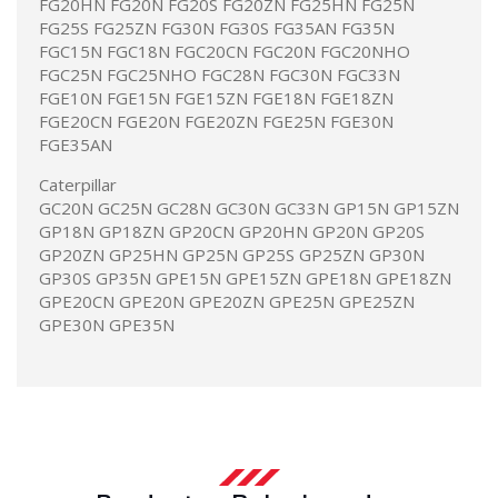
FG20HN FG20N FG20S FG20ZN FG25HN FG25N
FG25S FG25ZN FG30N FG30S FG35AN FG35N
FGC15N FGC18N FGC20CN FGC20N FGC20NHO
FGC25N FGC25NHO FGC28N FGC30N FGC33N
FGE10N FGE15N FGE15ZN FGE18N FGE18ZN
FGE20CN FGE20N FGE20ZN FGE25N FGE30N
FGE35AN
Caterpillar
GC20N GC25N GC28N GC30N GC33N GP15N GP15ZN
GP18N GP18ZN GP20CN GP20HN GP20N GP20S
GP20ZN GP25HN GP25N GP25S GP25ZN GP30N
GP30S GP35N GPE15N GPE15ZN GPE18N GPE18ZN
GPE20CN GPE20N GPE20ZN GPE25N GPE25ZN
GPE30N GPE35N