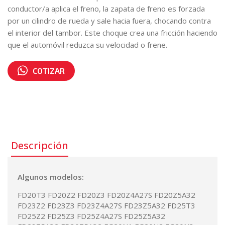
conductor/a aplica el freno, la zapata de freno es forzada
por un cilindro de rueda y sale hacia fuera, chocando contra
el interior del tambor. Este choque crea una fricción haciendo
que el automóvil reduzca su velocidad o frene.
COTIZAR
Número de parte:
20803-71172
Descripción
Algunos modelos:
FD20T3 FD20Z2 FD20Z3 FD20Z4A27S FD20Z5A32
FD23Z2 FD23Z3 FD23Z4A27S FD23Z5A32 FD25T3
FD25Z2 FD25Z3 FD25Z4A27S FD25Z5A32