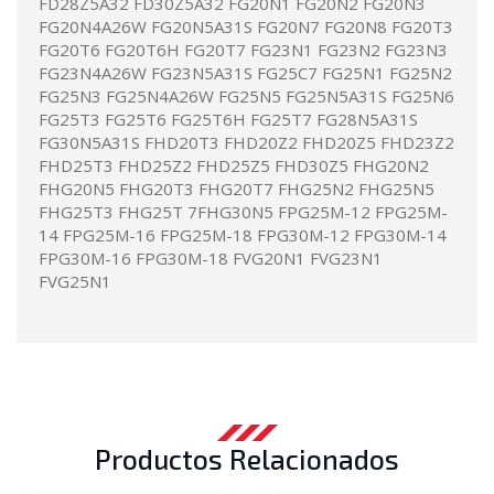
FD28Z5A32 FD30Z5A32 FG20N1 FG20N2 FG20N3
FG20N4A26W FG20N5A31S FG20N7 FG20N8 FG20T3
FG20T6 FG20T6H FG20T7 FG23N1 FG23N2 FG23N3
FG23N4A26W FG23N5A31S FG25C7 FG25N1 FG25N2
FG25N3 FG25N4A26W FG25N5 FG25N5A31S FG25N6
FG25T3 FG25T6 FG25T6H FG25T7 FG28N5A31S
FG30N5A31S FHD20T3 FHD20Z2 FHD20Z5 FHD23Z2
FHD25T3 FHD25Z2 FHD25Z5 FHD30Z5 FHG20N2
FHG20N5 FHG20T3 FHG20T7 FHG25N2 FHG25N5
FHG25T3 FHG25T 7FHG30N5 FPG25M-12 FPG25M-
14 FPG25M-16 FPG25M-18 FPG30M-12 FPG30M-14
FPG30M-16 FPG30M-18 FVG20N1 FVG23N1
FVG25N1
Productos Relacionados