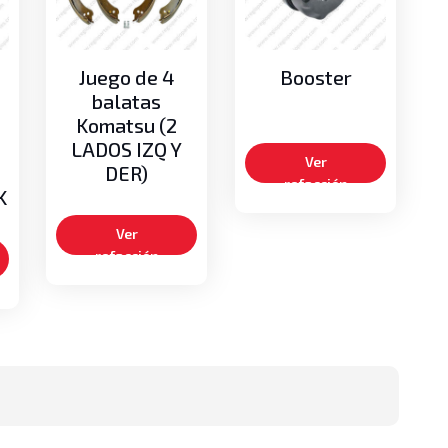
Juego de 4
Booster
balatas
Komatsu (2
LADOS IZQ Y
Ver
DER)
refacción
K
Ver
refacción