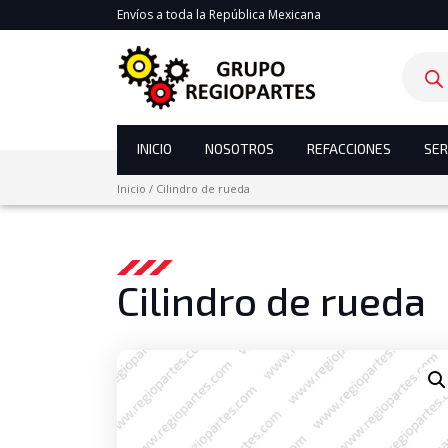
Envíos a toda la República Mexicana
Product
search
INICIO
NOSOTROS
REFACCIONES
SER
Inicio
/
Cilindro de rueda
Cilindro de rueda