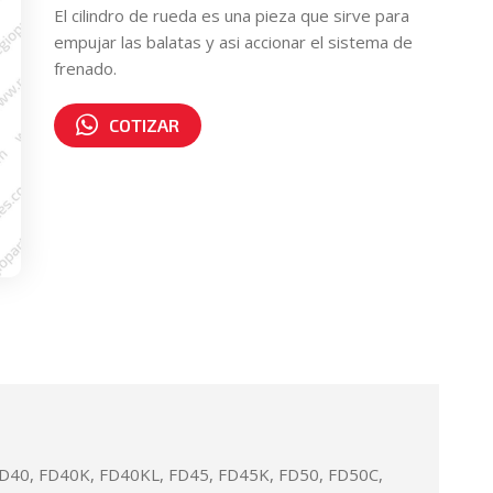
El cilindro de rueda es una pieza que sirve para
empujar las balatas y asi accionar el sistema de
frenado.
COTIZAR
Número de parte:
91946-00600
D40, FD40K, FD40KL, FD45, FD45K, FD50, FD50C,