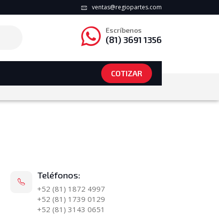
ventas@regiopartes.com
Escríbenos
(81) 3691 1356
COTIZAR
Teléfonos:
+52 (81) 1872 4997
+52 (81) 1739 0129
+52 (81) 3143 0651