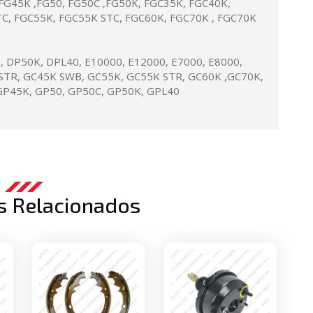
 FG45K ,FG50, FG50C ,FG50K, FGC35K, FGC40K,
TC, FGC55K, FGC55K STC, FGC60K, FGC70K , FGC70K
 DP50K, DPL40, E10000, E12000, E7000, E8000,
STR, GC45K SWB, GC55K, GC55K STR, GC60K ,GC70K,
GP45K, GP50, GP50C, GP50K, GPL40
s Relacionados