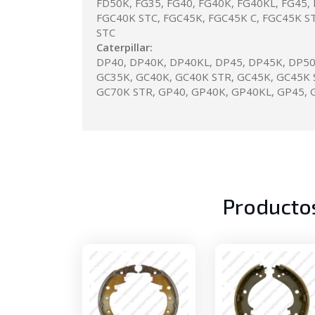
FD50K, FG35, FG40, FG40K, FG40KL, FG45,
FGC40K STC, FGC45K, FGC45K C, FGC45K S
STC
Caterpillar:
DP40, DP40K, DP40KL, DP45, DP45K, DP50,
GC35K, GC40K, GC40K STR, GC45K, GC45K 
GC70K STR, GP40, GP40K, GP40KL, GP45, 
Producto