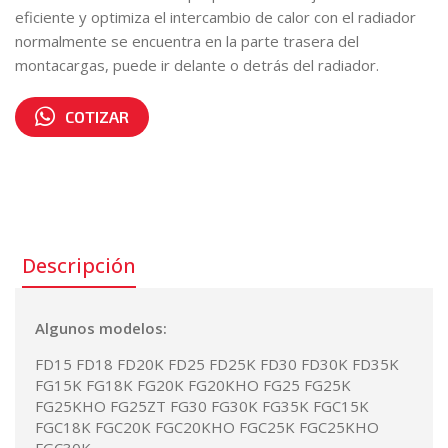
eficiente y optimiza el intercambio de calor con el radiador
normalmente se encuentra en la parte trasera del
montacargas, puede ir delante o detrás del radiador.
COTIZAR
Número de parte:
91202-17400
Descripción
Algunos modelos:
FD15 FD18 FD20K FD25 FD25K FD30 FD30K FD35K
FG15K FG18K FG20K FG20KHO FG25 FG25K
FG25KHO FG25ZT FG30 FG30K FG35K FGC15K
FGC18K FGC20K FGC20KHO FGC25K FGC25KHO