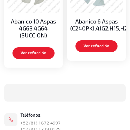
Abanico 10 Aspas
Abanico 6 Aspas
4G63,4G64
(C240PKJ,4JG2,H15,H2
(SUCCION)
Ver refacción
Ver refacción
Teléfonos:
+52 (81) 1872 4997
+52 (81) 1739 0129