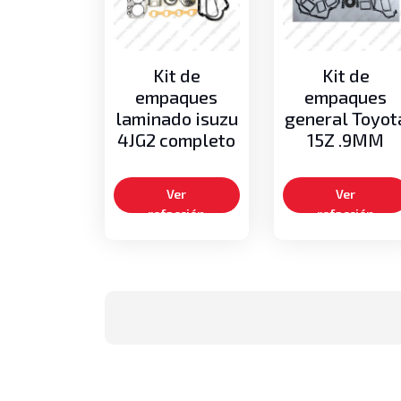
Kit de
Kit de
empaques
empaques
laminado isuzu
general Toyot
4JG2 completo
15Z .9MM
Ver
Ver
refacción
refacción