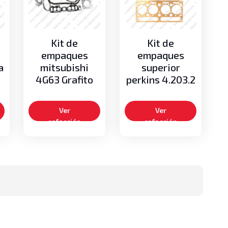
Kit de
Kit de
empaques
empaques
a
mitsubishi
superior
4G63 Grafito
perkins 4.203.2
Ver
Ver
refacción
refacción