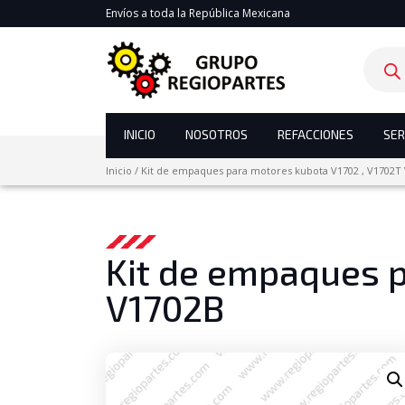
Envíos a toda la República Mexicana
Product
search
INICIO
NOSOTROS
REFACCIONES
SER
Inicio
/
Kit de empaques para motores kubota V1702 , V1702T
Kit de empaques p
V1702B