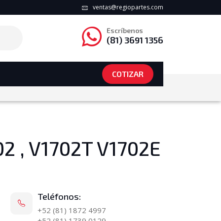
ventas@regiopartes.com
Escríbenos
(81) 3691 1356
COTIZAR
2 , V1702T V1702E
Teléfonos:
+52 (81) 1872 4997
+52 (81) 1739 0129