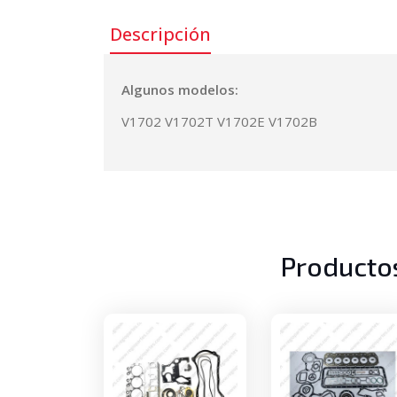
Descripción
Algunos modelos:
V1702 V1702T V1702E V1702B
Producto