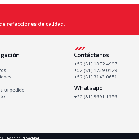
de refacciones de calidad.
gación
Contáctanos
+52 (81) 1872 4997
ros
+52 (81) 1739 0129
iones
+52 (81) 3143 0651
Whatsapp
a tu pedido
cto
+52 (81) 3691 1356
os |
Aviso de Privacidad