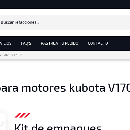
s
VICIOS
FAQ’S
RASTREA TU PEDIDO
CONTACTO
 V1702E V1702B
ara motores kubota V170
Kit de empaques