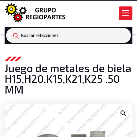
Products
search
Juego de metales de biela
H15,H20,K15,K21,K25 .50
MM