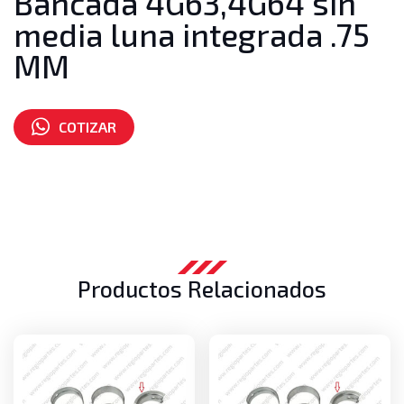
Bancada 4G63,4G64 sin
media luna integrada .75
MM
COTIZAR
Número de parte:
MD351829
Productos Relacionados