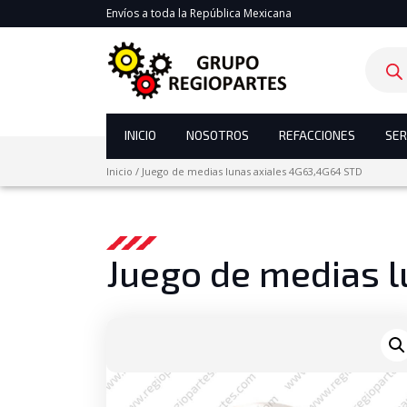
Envíos a toda la República Mexicana
Product
search
INICIO
NOSOTROS
REFACCIONES
SER
Inicio
/
Juego de medias lunas axiales 4G63,4G64 STD
Juego de medias 