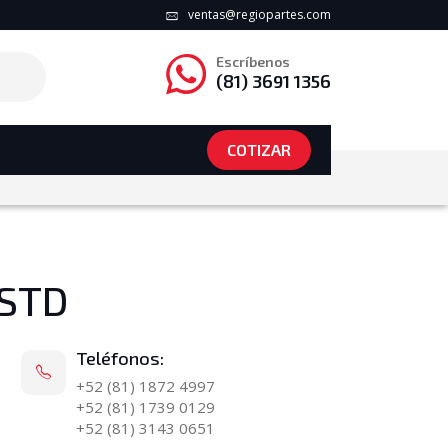
ventas@regiopartes.com
Escríbenos
(81) 3691 1356
COTIZAR
 STD
Teléfonos:
+52 (81) 1872 4997
+52 (81) 1739 0129
+52 (81) 3143 0651