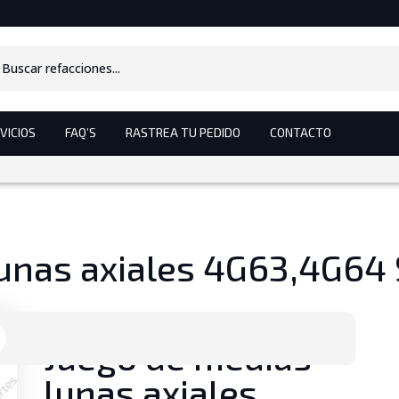
s
VICIOS
FAQ’S
RASTREA TU PEDIDO
CONTACTO
lunas axiales 4G63,4G64
Juego de medias
lunas axiales