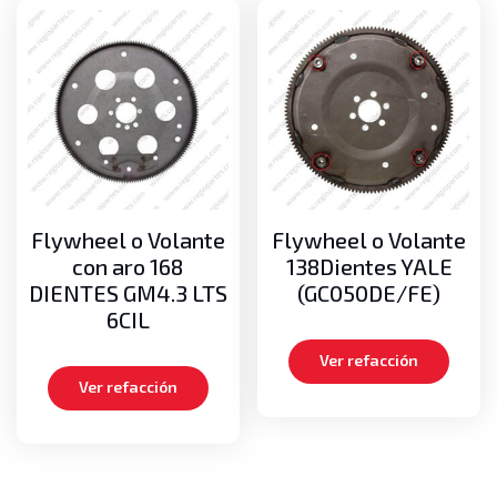
Flywheel o Volante
Flywheel o Volante
con aro 168
138Dientes YALE
DIENTES GM4.3 LTS
(GC050DE/FE)
6CIL
Ver refacción
Ver refacción