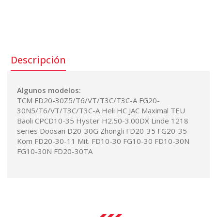
Número de parte:
91224-16500
Descripción
Algunos modelos:
TCM FD20-30Z5/T6/VT/T3C/T3C-A FG20-
30N5/T6/VT/T3C/T3C-A Heli HC JAC Maximal TEU
Baoli CPCD10-35 Hyster H2.50-3.00DX Linde 1218
series Doosan D20-30G Zhongli FD20-35 FG20-35
Kom FD20-30-11 Mit. FD10-30 FG10-30 FD10-30N
FG10-30N FD20-30TA